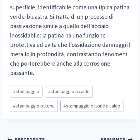
superficie, identificabile come una tipica patina
verde-bluastra. Si tratta di un processo di
passivazione simile a quello dell’acciaio
inossidabile: la patina ha una funzione
protettiva ed evita che l’ossidazione danneggi il
metallo in profondità, contrastando fenomeni
che porterebbero anche alla corrosione
passante.
Tag
#
stampaggio
#
stampaggio a caldo
articolo:
#
stampaggio ottone
#
stampaggio ottone a caldo
Navigazione
PRECEDENTE
SEGUENTE