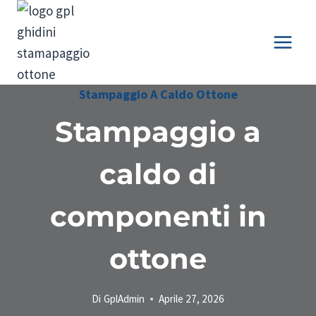
Salta
al
contenuto
Stampaggio A Caldo Ottone
Stampaggio a
caldo di
componenti in
ottone
Di
GplAdmin
Aprile 27, 2026