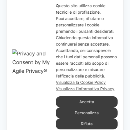
Questo sito utilizza cookie
tecnici e di profilazione.
Puoi accettare, rifiutare o
personalizzare i cookie
premendo i pulsanti desiderati.
Lavorazione Di Componenti In
Chiudendo questa informativa
Ottone
continuerai senza accettare.
Accettando, sei consapevole
Di
GplAdmin
Maggio 22, 2026
che i tuoi dati personali possono
essere raccolti allo scopo di
personalizzare e misurare
l'efficacia della pubblicità.
Visualizza la Cookie Policy
Visualizza l'Informativa Privacy
Accetta
Cerca
Personalizza
CERCA
Rifiuta